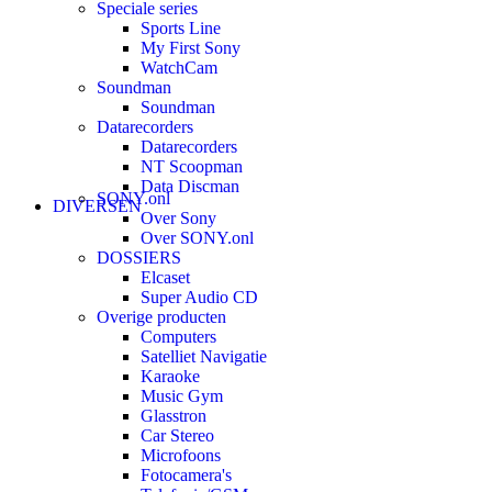
Speciale series
Sports Line
My First Sony
WatchCam
Soundman
Soundman
Datarecorders
Datarecorders
NT Scoopman
Data Discman
SONY.onl
DIVERSEN
Over Sony
Over SONY.onl
DOSSIERS
Elcaset
Super Audio CD
Overige producten
Computers
Satelliet Navigatie
Karaoke
Music Gym
Glasstron
Car Stereo
Microfoons
Fotocamera's