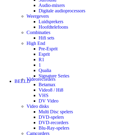
Audio-mixers
Digitale audioprocessors
Weergevers
Luidsprekers
Hoofdtelefoons
Combinaties
Hifi sets
High End
Pre-Esprit
Esprit
R1
1
Qualia
Signature Series
Videorecorders
BEELD
Betamax
Video8 / Hi8
VHS
DV Video
Video disks
Multi Disc spelers
DVD-spelers
DVD-recorders
Blu-Ray-spelers
Camcorders