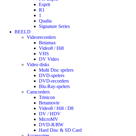
Esprit
R1
1
Qualia
Signature Series
BEELD
Videorecorders
Betamax
Video8 / Hi8
VHS
DV Video
Video disks
Multi Disc spelers
DVD-spelers
DVD-recorders
Blu-Ray-spelers
Camcorders
Trinicon
Betamovie
Video8 / Hi8 / D8
DV / HDV
MicroMV
DVD-R/RW
Hard Disc & SD Card
Accessoires