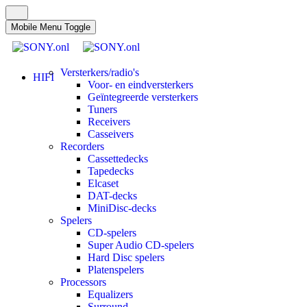
Mobile Menu Toggle
Versterkers/radio's
HIFI
Voor- en eindversterkers
Geïntegreerde versterkers
Tuners
Receivers
Casseivers
Recorders
Cassettedecks
Tapedecks
Elcaset
DAT-decks
MiniDisc-decks
Spelers
CD-spelers
Super Audio CD-spelers
Hard Disc spelers
Platenspelers
Processors
Equalizers
Surround