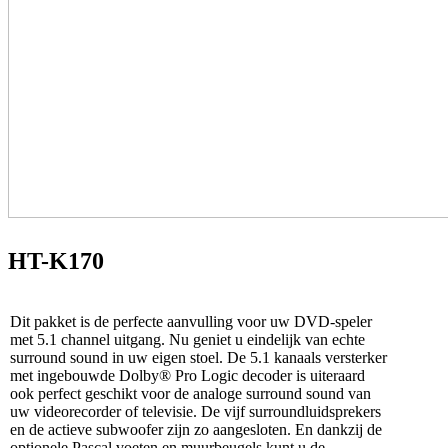
HT-K170
Dit pakket is de perfecte aanvulling voor uw DVD-speler
met 5.1 channel uitgang. Nu geniet u eindelijk van echte
surround sound in uw eigen stoel. De 5.1 kanaals versterker
met ingebouwde Dolby® Pro Logic decoder is uiteraard
ook perfect geschikt voor de analoge surround sound van
uw videorecorder of televisie. De vijf surroundluidsprekers
en de actieve subwoofer zijn zo aangesloten. En dankzij de
optionele Pascal voeten en muurbeugels kunt u de