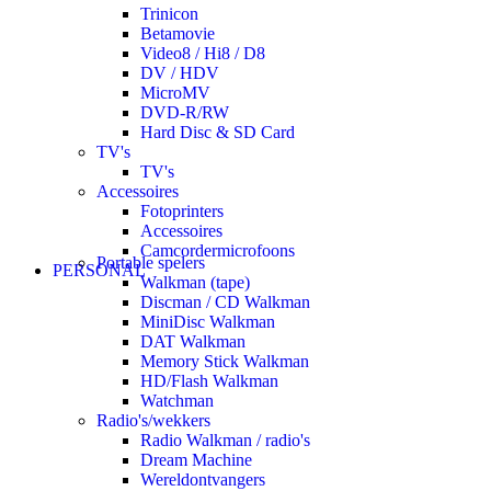
Trinicon
Betamovie
Video8 / Hi8 / D8
DV / HDV
MicroMV
DVD-R/RW
Hard Disc & SD Card
TV's
TV's
Accessoires
Fotoprinters
Accessoires
Camcordermicrofoons
Portable spelers
PERSONAL
Walkman (tape)
Discman / CD Walkman
MiniDisc Walkman
DAT Walkman
Memory Stick Walkman
HD/Flash Walkman
Watchman
Radio's/wekkers
Radio Walkman / radio's
Dream Machine
Wereldontvangers