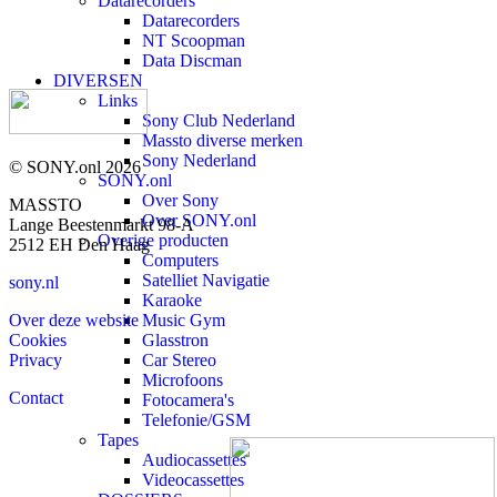
Datarecorders
Datarecorders
NT Scoopman
Data Discman
DIVERSEN
Links
Sony Club Nederland
Massto diverse merken
Sony Nederland
© SONY.onl 2026
SONY.onl
Over Sony
MASSTO
Over SONY.onl
Lange Beestenmarkt 98-A
Overige producten
2512 EH Den Haag
Computers
Satelliet Navigatie
sony.nl
Karaoke
Music Gym
Over deze website
Glasstron
Cookies
Car Stereo
Privacy
Microfoons
Contact
Fotocamera's
Telefonie/GSM
Tapes
Audiocassettes
Videocassettes