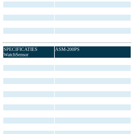
SPECIFICATIES
ASM-200PS
WatchSensor