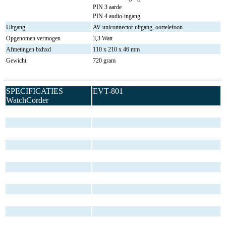
PIN 3 aarde
PIN 4 audio-ingang
Uitgang
AV uniconnector uitgang, oortelefoon
Opgenomen vermogen
3,3 Watt
Afmetingen bxhxd
110 x 210 x 46 mm
Gewicht
720 gram
SPECIFICATIES
EVT-801
WatchCorder