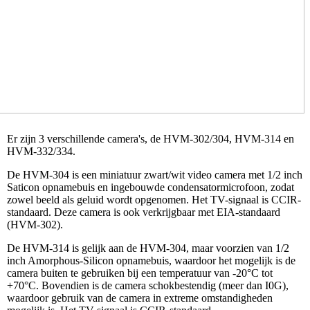
Er zijn 3 verschillende camera's, de HVM-302/304, HVM-314 en
HVM-332/334.
De HVM-304 is een miniatuur zwart/wit video camera met 1/2 inch
Saticon opnamebuis en ingebouwde condensatormicrofoon, zodat
zowel beeld als geluid wordt opgenomen. Het TV-signaal is CCIR-
standaard. Deze camera is ook verkrijgbaar met EIA-standaard
(HVM-302).
De HVM-314 is gelijk aan de HVM-304, maar voorzien van 1/2
inch Amorphous-Silicon opnamebuis, waardoor het mogelijk is de
camera buiten te gebruiken bij een temperatuur van -20°C tot
+70°C. Bovendien is de camera schokbestendig (meer dan I0G),
waardoor gebruik van de camera in extreme omstandigheden