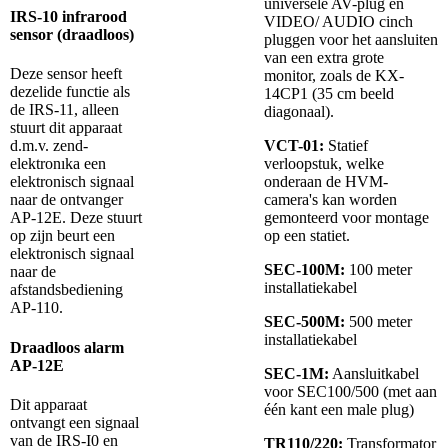
universele AV-plug en
IRS-10 infrarood
VIDEO/ AUDIO cinch
sensor (draadloos)
pluggen voor het aansluiten
van een extra grote
Deze sensor heeft
monitor, zoals de KX-
dezelide functie als
14CP1 (35 cm beeld
de IRS-11, alleen
diagonaal).
stuurt dit apparaat
VCT-01:
Statief
d.m.v. zend-
verloopstuk, welke
elektronıka een
onderaan de HVM-
elektronisch signaal
camera's kan worden
naar de ontvanger
gemonteerd voor montage
AP-12E. Deze stuurt
op een statiet.
op zijn beurt een
elektronisch signaal
SEC-100M:
100 meter
naar de
installatiekabel
afstandsbediening
AP-110.
SEC-500M:
500 meter
installatiekabel
Draadloos alarm
AP-12E
SEC-1M:
Aansluitkabel
voor SEC100/500 (met aan
Dit apparaat
één kant een male plug)
ontvangt een signaal
van de IRS-I0 en
TR110/220:
Transformator