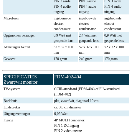
PIN 3 aarde
PIN 3 aarde
PIN 3 aarde
PIN 4 audio-
PIN 4 audio-
PIN 4 audio-
uitgang
uitgang
uitgang
Microfoon
ingebouwde
ingebouwde
ingebouwde
electret
electret
electret
condensator
condensator
condensator
Opgenomen vermogen
0,9 Watt met
2,4 Watt met
0,9 Watt met
geopende lens
geopende lens
geopende lens
Afmetingen bxhxd
52 x 32 x 100
52 x 32 x 100
52 x 32 x 100
mm
mm
mm
Gewicht
170 gram
240 gram
170 gram
SPECIFICATIES
FDM-402/404
Zwart/wit monitor
TV-systeem
CCIR-standaard (FDM-404) of EIA-standaard
(FDM-402)
Beeldbuis
plat, zwart/wit, diagonaal 10 cm
Luidspreker
ca. 3,6 cm diameter
Uitgangsvermogen
0,05 Watt
Ingang
4P MULTI connector:
PIN 1 DC ingang
PIN 2 video-ingang