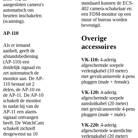
standaard kunnen de ECS-
aangesloten camera's
402 camera-schakelaar en
automatisch om
een FDM-monitor op een
beurten inschakelen
muur of bureau worden
(scanning).
bevestigd.
AP-110
Overige
Als er iemand
accessoires
aanbelt, geeft de
afstandsbediening
VK-110:
4-aderig
(AP-110) een
afgeschermde soepele
duidelijk signaal en
verlengkabel (10 meter)
zet automatısch de
met gevulcaniseerde 4-pens
monitor aan. De AP-
pluggen (male + female).
110 bestaat uit 2
delen, de AP-10 en
VK-120:
4-aderig
de AP-11. De AP-10
afgeschermde soepele
schakelt de monitor
aansluitkabel (20 meter)
in nadat hij van de
met gevulcanıseerde 4-pens
AP-11 een alarm-
pluggen (male + male).
signaal ontvangen
heeft. De WatchCam
VK-220:
4-aderig
schakelt zichzelf
afgeschermde waterdichte
desgewenst na 10
verlengkabel (20 meter)