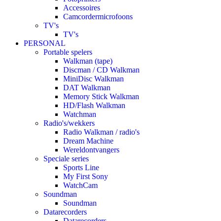
Accessoires
Camcordermicrofoons
TV's
TV's
PERSONAL
Portable spelers
Walkman (tape)
Discman / CD Walkman
MiniDisc Walkman
DAT Walkman
Memory Stick Walkman
HD/Flash Walkman
Watchman
Radio's/wekkers
Radio Walkman / radio's
Dream Machine
Wereldontvangers
Speciale series
Sports Line
My First Sony
WatchCam
Soundman
Soundman
Datarecorders
Datarecorders