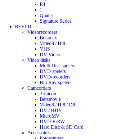
R1
1
Qualia
Signature Series
BEELD
Videorecorders
Betamax
Video8 / Hi8
VHS
DV Video
Video disks
Multi Disc spelers
DVD-spelers
DVD-recorders
Blu-Ray-spelers
Camcorders
Trinicon
Betamovie
Video8 / Hi8 / D8
DV / HDV
MicroMV
DVD-R/RW
Hard Disc & SD Card
Accessoires
Fotoprinters