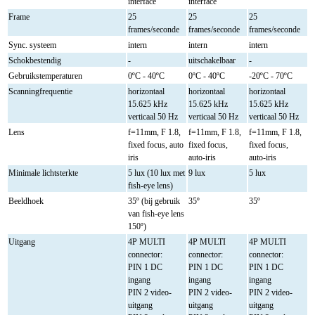
interface
interface
Frame
25
25
25
frames/seconde
frames/seconde
frames/seconde
Sync. systeem
intern
intern
intern
Schokbestendig
-
uitschakelbaar
-
Gebruikstemperaturen
0ºC - 40ºC
0ºC - 40ºC
-20ºC - 70ºC
Scanningfrequentie
horizontaal
horizontaal
horizontaal
15.625 kHz
15.625 kHz
15.625 kHz
verticaal 50 Hz
verticaal 50 Hz
verticaal 50 Hz
Lens
f=11mm, F 1.8,
f=11mm, F 1.8,
f=11mm, F 1.8,
fixed focus, auto
fixed focus,
fixed focus,
iris
auto-iris
auto-iris
Minimale lichtsterkte
5 lux (10 lux met
9 lux
5 lux
fish-eye lens)
Beeldhoek
35º (bij gebruik
35º
35º
van fish-eye lens
150º)
Uitgang
4P MULTI
4P MULTI
4P MULTI
connector:
connector:
connector:
PIN 1 DC
PIN 1 DC
PIN 1 DC
ingang
ingang
ingang
PIN 2 video-
PIN 2 video-
PIN 2 video-
uitgang
uitgang
uitgang