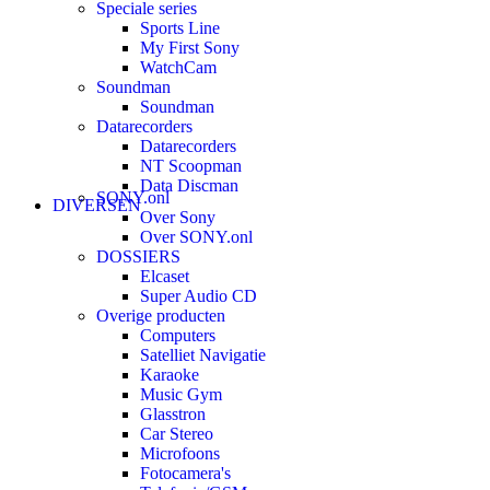
Speciale series
Sports Line
My First Sony
WatchCam
Soundman
Soundman
Datarecorders
Datarecorders
NT Scoopman
Data Discman
SONY.onl
DIVERSEN
Over Sony
Over SONY.onl
DOSSIERS
Elcaset
Super Audio CD
Overige producten
Computers
Satelliet Navigatie
Karaoke
Music Gym
Glasstron
Car Stereo
Microfoons
Fotocamera's