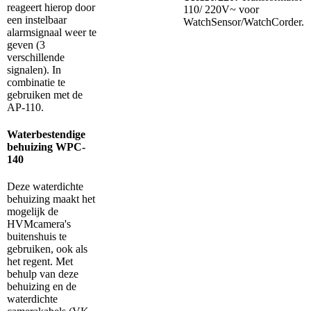
reageert hierop door
110/ 220V~ voor
een instelbaar
WatchSensor/WatchCorder.
alarmsignaal weer te
geven (3
verschillende
signalen). In
combinatie te
gebruiken met de
AP-110.
Waterbestendige
behuizing WPC-
140
Deze waterdichte
behuizing maakt het
mogelijk de
HVMcamera's
buitenshuis te
gebruiken, ook als
het regent. Met
behulp van deze
behuizing en de
waterdichte