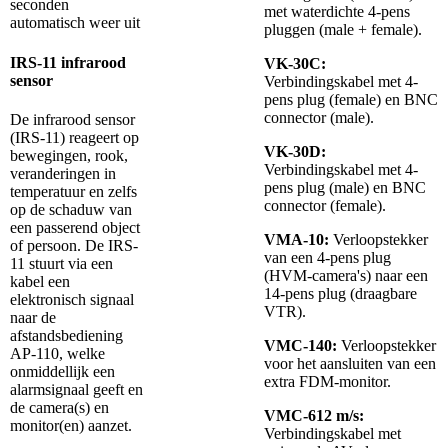
seconden
met waterdichte 4-pens
automatisch weer uit
pluggen (male + female).
IRS-11 infrarood
VK-30C:
sensor
Verbindingskabel met 4-
pens plug (female) en BNC
connector (male).
De infrarood sensor
(IRS-11) reageert op
VK-30D:
bewegingen, rook,
Verbindingskabel met 4-
veranderingen in
pens plug (male) en BNC
temperatuur en zelfs
connector (female).
op de schaduw van
een passerend object
VMA-10:
Verloopstekker
of persoon. De IRS-
van een 4-pens plug
11 stuurt via een
(HVM-camera's) naar een
kabel een
14-pens plug (draagbare
elektronisch signaal
VTR).
naar de
afstandsbediening
VMC-140:
Verloopstekker
AP-110, welke
voor het aansluiten van een
onmiddellijk een
extra FDM-monitor.
alarmsignaal geeft en
de camera(s) en
VMC-612 m/s:
monitor(en) aanzet.
Verbindingskabel met