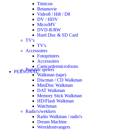
Trinicon
Betamovie
Video8 / Hi8 / D8
DV / HDV
MicroMV
DVD-R/RW
Hard Disc & SD Card
TV's
TV's
Accessoires
Fotoprinters
Accessoires
Camcordermicrofoons
Portable spelers
PERSONAL
Walkman (tape)
Discman / CD Walkman
MiniDisc Walkman
DAT Walkman
Memory Stick Walkman
HD/Flash Walkman
Watchman
Radio's/wekkers
Radio Walkman / radio's
Dream Machine
Wereldontvangers