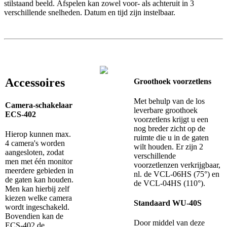
stilstaand beeld. Afspelen kan zowel voor- als achteruit in 3
verschillende snelheden. Datum en tijd zijn instelbaar.
Accessoires
Groothoek voorzetlens
Met behulp van de los
Camera-schakelaar
leverbare groothoek
ECS-402
voorzetlens krijgt u een
nog breder zicht op de
Hierop kunnen max.
ruimte die u in de gaten
4 camera's worden
wilt houden. Er zijn 2
aangesloten, zodat
verschillende
men met één monitor
voorzetlenzen verkrijgbaar,
meerdere gebieden in
nl. de VCL-06HS (75°) en
de gaten kan houden.
de VCL-04HS (110°).
Men kan hierbij zelf
kiezen welke camera
Standaard WU-40S
wordt ingeschakeld.
Bovendien kan de
Door middel van deze
ECS-402 de