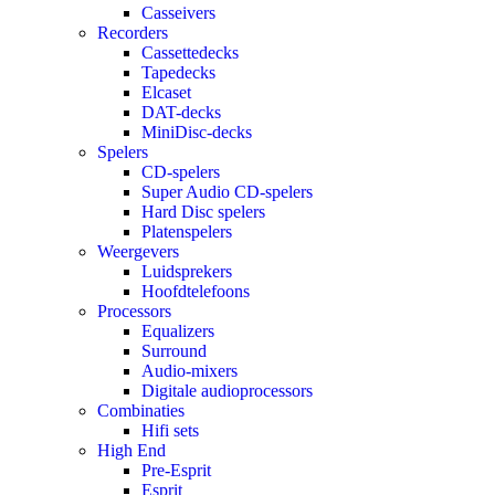
Casseivers
Recorders
Cassettedecks
Tapedecks
Elcaset
DAT-decks
MiniDisc-decks
Spelers
CD-spelers
Super Audio CD-spelers
Hard Disc spelers
Platenspelers
Weergevers
Luidsprekers
Hoofdtelefoons
Processors
Equalizers
Surround
Audio-mixers
Digitale audioprocessors
Combinaties
Hifi sets
High End
Pre-Esprit
Esprit