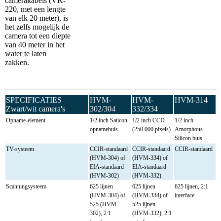
camerakabels (VK-
220, met een lengte
van elk 20 meter), is
het zelfs mogelijk de
camera tot een diepte
van 40 meter in het
water te laten
zakken.
SPECIFICATIES
HVM-
HVM-
HVM-314
Zwart/wit camera's
302/304
332/334
Opname-element
1/2 inch Saticon
1/2 inch CCD
1/2 inch
opnamebuis
(250.000 pixels)
Amorphous-
Silicon buis
TV-systeem
CCIR-standaard
CCIR-standaard
CCIR-standaard
(HVM-304) of
(HVM-334) of
EIA-standaard
EIA-standaard
(HVM-302)
(HVM-332)
Scanningsysteem
625 lijnen
625 lijnen
625 lijnen, 2:1
(HVM-304) of
(HVM-334) of
interface
525 (HVM-
525 lijnen
302), 2:1
(HVM-332), 2:1