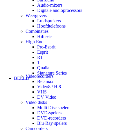
Audio-mixers
Digitale audioprocessors
Weergevers
Luidsprekers
Hoofdtelefoons
Combinaties
Hifi sets
High End
Pre-Esprit
Esprit
R1
1
Qualia
Signature Series
Videorecorders
BEELD
Betamax
Video8 / Hi8
VHS
DV Video
Video disks
Multi Disc spelers
DVD-spelers
DVD-recorders
Blu-Ray-spelers
Camcorders