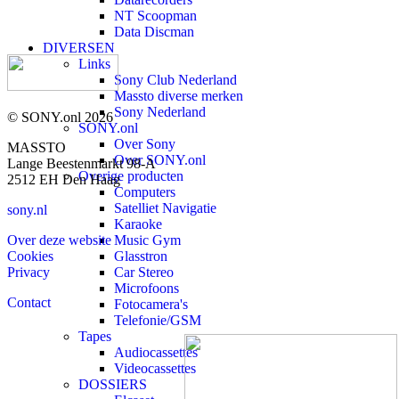
NT Scoopman
Data Discman
DIVERSEN
Links
Sony Club Nederland
Massto diverse merken
Sony Nederland
© SONY.onl 2026
SONY.onl
Over Sony
MASSTO
Over SONY.onl
Lange Beestenmarkt 98-A
Overige producten
2512 EH Den Haag
Computers
Satelliet Navigatie
sony.nl
Karaoke
Over deze website
Music Gym
Cookies
Glasstron
Privacy
Car Stereo
Microfoons
Contact
Fotocamera's
Telefonie/GSM
Tapes
Audiocassettes
Videocassettes
DOSSIERS