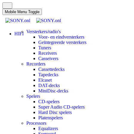
Mobile Menu Toggle
Versterkers/radio's
HIFI
Voor- en eindversterkers
Geïntegreerde versterkers
Tuners
Receivers
Casseivers
Recorders
Cassettedecks
Tapedecks
Elcaset
DAT-decks
MiniDisc-decks
Spelers
CD-spelers
Super Audio CD-spelers
Hard Disc spelers
Platenspelers
Processors
Equalizers
Surround