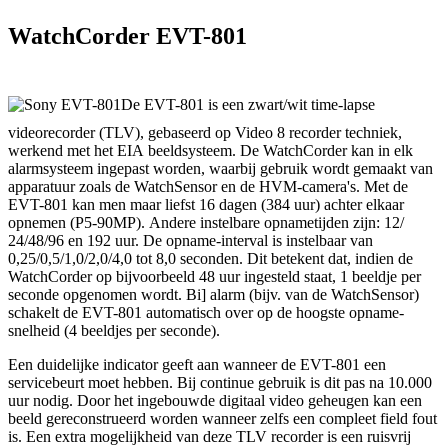
WatchCorder EVT-801
De EVT-801 is een zwart/wit time-lapse
videorecorder (TLV), gebaseerd op Video 8 recorder techniek,
werkend met het EIA beeldsysteem. De WatchCorder kan in elk
alarmsysteem ingepast worden, waarbij gebruik wordt gemaakt van
apparatuur zoals de WatchSensor en de HVM-camera's. Met de
EVT-801 kan men maar liefst 16 dagen (384 uur) achter elkaar
opnemen (P5-90MP). Andere instelbare opnametijden zijn: 12/
24/48/96 en 192 uur. De opname-interval is instelbaar van
0,25/0,5/1,0/2,0/4,0 tot 8,0 seconden. Dit betekent dat, indien de
WatchCorder op bijvoorbeeld 48 uur ingesteld staat, 1 beeldje per
seconde opgenomen wordt. Bi] alarm (bijv. van de WatchSensor)
schakelt de EVT-801 automatisch over op de hoogste opname-
snelheid (4 beeldjes per seconde).
Een duidelijke indicator geeft aan wanneer de EVT-801 een
servicebeurt moet hebben. Bij continue gebruik is dit pas na 10.000
uur nodig. Door het ingebouwde digitaal video geheugen kan een
beeld gereconstrueerd worden wanneer zelfs een compleet field fout
is. Een extra mogelijkheid van deze TLV recorder is een ruisvrij