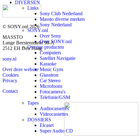
DIVERSEN
Links
Sony Club Nederland
Massto diverse merken
Sony Nederland
© SONY.onl 2026
SONY.onl
Over Sony
MASSTO
Over SONY.onl
Lange Beestenmarkt 98-A
Overige producten
2512 EH Den Haag
Computers
Satelliet Navigatie
sony.nl
Karaoke
Music Gym
Over deze website
Glasstron
Cookies
Car Stereo
Privacy
Microfoons
Contact
Fotocamera's
Telefonie/GSM
Tapes
Audiocassettes
Videocassettes
DOSSIERS
Elcaset
Super Audio CD