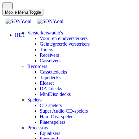
Mobile Menu Toggle
Versterkers/radio's
HIFI
Voor- en eindversterkers
Geïntegreerde versterkers
Tuners
Receivers
Casseivers
Recorders
Cassettedecks
Tapedecks
Elcaset
DAT-decks
MiniDisc-decks
Spelers
CD-spelers
Super Audio CD-spelers
Hard Disc spelers
Platenspelers
Processors
Equalizers
Surround