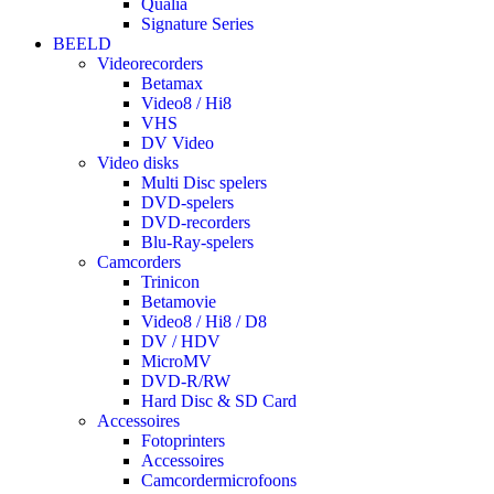
Qualia
Signature Series
BEELD
Videorecorders
Betamax
Video8 / Hi8
VHS
DV Video
Video disks
Multi Disc spelers
DVD-spelers
DVD-recorders
Blu-Ray-spelers
Camcorders
Trinicon
Betamovie
Video8 / Hi8 / D8
DV / HDV
MicroMV
DVD-R/RW
Hard Disc & SD Card
Accessoires
Fotoprinters
Accessoires
Camcordermicrofoons