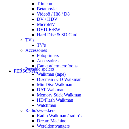
Trinicon
Betamovie
Video8 / Hi8 / D8
DV / HDV
MicroMV
DVD-R/RW
Hard Disc & SD Card
TV's
TV's
Accessoires
Fotoprinters
Accessoires
Camcordermicrofoons
Portable spelers
PERSONAL
Walkman (tape)
Discman / CD Walkman
MiniDisc Walkman
DAT Walkman
Memory Stick Walkman
HD/Flash Walkman
Watchman
Radio's/wekkers
Radio Walkman / radio's
Dream Machine
Wereldontvangers