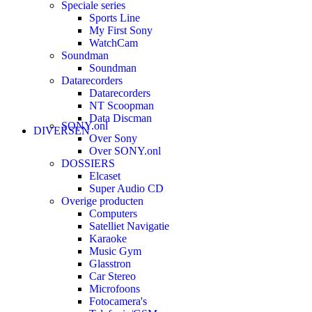
Speciale series
Sports Line
My First Sony
WatchCam
Soundman
Soundman
Datarecorders
Datarecorders
NT Scoopman
Data Discman
SONY.onl
DIVERSEN
Over Sony
Over SONY.onl
DOSSIERS
Elcaset
Super Audio CD
Overige producten
Computers
Satelliet Navigatie
Karaoke
Music Gym
Glasstron
Car Stereo
Microfoons
Fotocamera's