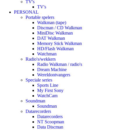
TV's
TV's
PERSONAL
Portable spelers
Walkman (tape)
Discman / CD Walkman
MiniDisc Walkman
DAT Walkman
Memory Stick Walkman
HD/Flash Walkman
Watchman
Radio's/wekkers
Radio Walkman / radio's
Dream Machine
Wereldontvangers
Speciale series
Sports Line
My First Sony
WatchCam
Soundman
Soundman
Datarecorders
Datarecorders
NT Scoopman
Data Discman