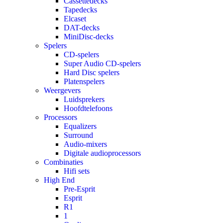
Cassettedecks
Tapedecks
Elcaset
DAT-decks
MiniDisc-decks
Spelers
CD-spelers
Super Audio CD-spelers
Hard Disc spelers
Platenspelers
Weergevers
Luidsprekers
Hoofdtelefoons
Processors
Equalizers
Surround
Audio-mixers
Digitale audioprocessors
Combinaties
Hifi sets
High End
Pre-Esprit
Esprit
R1
1