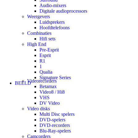
Audio-mixers
Digitale audioprocessors
Weergevers
Luidsprekers
Hoofdtelefoons
Combinaties
Hifi sets
High End
Pre-Esprit
Esprit
R1
1
Qualia
Signature Series
Videorecorders
BEELD
Betamax
Video8 / Hi8
VHS
DV Video
Video disks
Multi Disc spelers
DVD-spelers
DVD-recorders
Blu-Ray-spelers
Camcorders