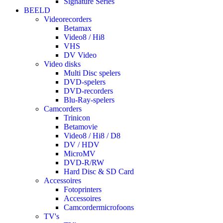
Signature Series
BEELD
Videorecorders
Betamax
Video8 / Hi8
VHS
DV Video
Video disks
Multi Disc spelers
DVD-spelers
DVD-recorders
Blu-Ray-spelers
Camcorders
Trinicon
Betamovie
Video8 / Hi8 / D8
DV / HDV
MicroMV
DVD-R/RW
Hard Disc & SD Card
Accessoires
Fotoprinters
Accessoires
Camcordermicrofoons
TV's