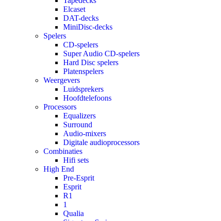
Tapedecks
Elcaset
DAT-decks
MiniDisc-decks
Spelers
CD-spelers
Super Audio CD-spelers
Hard Disc spelers
Platenspelers
Weergevers
Luidsprekers
Hoofdtelefoons
Processors
Equalizers
Surround
Audio-mixers
Digitale audioprocessors
Combinaties
Hifi sets
High End
Pre-Esprit
Esprit
R1
1
Qualia