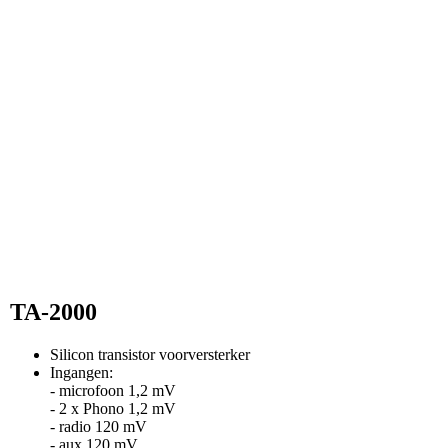
TA-2000
Silicon transistor voorversterker
Ingangen:
- microfoon 1,2 mV
- 2 x Phono 1,2 mV
- radio 120 mV
- aux 120 mV