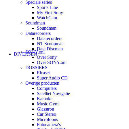
Speciale series
Sports Line
My First Sony
WatchCam
Soundman
Soundman
Datarecorders
Datarecorders
NT Scoopman
Data Discman
SONY.onl
DIVERSEN
Over Sony
Over SONY.onl
DOSSIERS
Elcaset
Super Audio CD
Overige producten
Computers
Satelliet Navigatie
Karaoke
Music Gym
Glasstron
Car Stereo
Microfoons
Fotocamera's