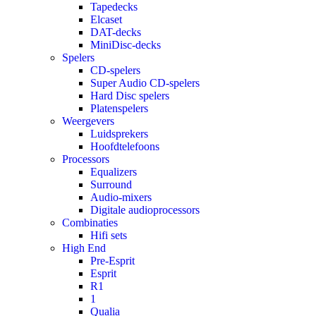
Tapedecks
Elcaset
DAT-decks
MiniDisc-decks
Spelers
CD-spelers
Super Audio CD-spelers
Hard Disc spelers
Platenspelers
Weergevers
Luidsprekers
Hoofdtelefoons
Processors
Equalizers
Surround
Audio-mixers
Digitale audioprocessors
Combinaties
Hifi sets
High End
Pre-Esprit
Esprit
R1
1
Qualia