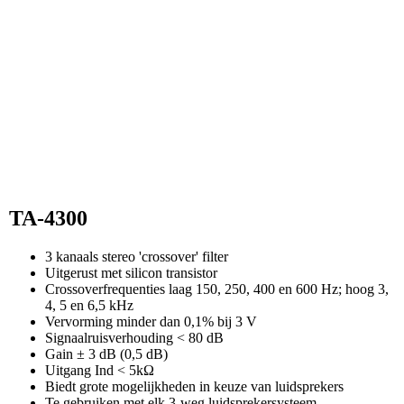
TA-4300
3 kanaals stereo 'crossover' filter
Uitgerust met silicon transistor
Crossoverfrequenties laag 150, 250, 400 en 600 Hz; hoog 3,
4, 5 en 6,5 kHz
Vervorming minder dan 0,1% bij 3 V
Signaalruisverhouding < 80 dB
Gain ± 3 dB (0,5 dB)
Uitgang Ind < 5kΩ
Biedt grote mogelijkheden in keuze van luidsprekers
Te gebruiken met elk 3-weg luidsprekersysteem