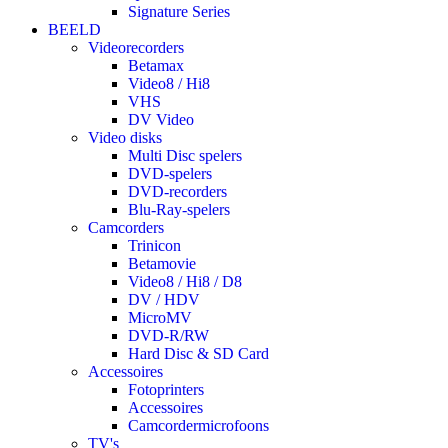
Signature Series
BEELD
Videorecorders
Betamax
Video8 / Hi8
VHS
DV Video
Video disks
Multi Disc spelers
DVD-spelers
DVD-recorders
Blu-Ray-spelers
Camcorders
Trinicon
Betamovie
Video8 / Hi8 / D8
DV / HDV
MicroMV
DVD-R/RW
Hard Disc & SD Card
Accessoires
Fotoprinters
Accessoires
Camcordermicrofoons
TV's