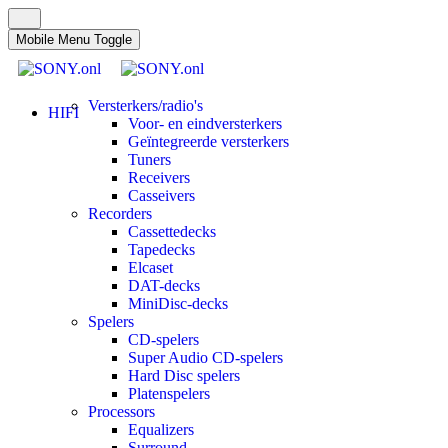
Mobile Menu Toggle
Versterkers/radio's
HIFI
Voor- en eindversterkers
Geïntegreerde versterkers
Tuners
Receivers
Casseivers
Recorders
Cassettedecks
Tapedecks
Elcaset
DAT-decks
MiniDisc-decks
Spelers
CD-spelers
Super Audio CD-spelers
Hard Disc spelers
Platenspelers
Processors
Equalizers
Surround