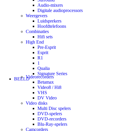
Audio-mixers
Digitale audioprocessors
Weergevers
Luidsprekers
Hoofdtelefoons
Combinaties
Hifi sets
High End
Pre-Esprit
Esprit
R1
1
Qualia
Signature Series
Videorecorders
BEELD
Betamax
Video8 / Hi8
VHS
DV Video
Video disks
Multi Disc spelers
DVD-spelers
DVD-recorders
Blu-Ray-spelers
Camcorders