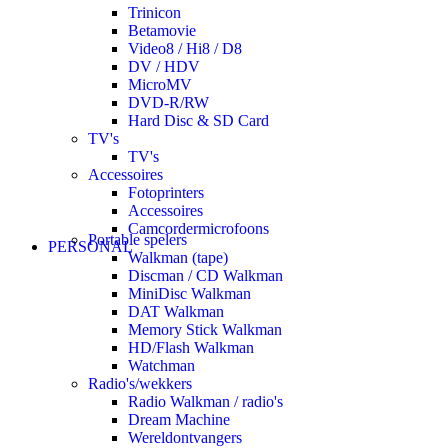
Trinicon
Betamovie
Video8 / Hi8 / D8
DV / HDV
MicroMV
DVD-R/RW
Hard Disc & SD Card
TV's
TV's
Accessoires
Fotoprinters
Accessoires
Camcordermicrofoons
Portable spelers
PERSONAL
Walkman (tape)
Discman / CD Walkman
MiniDisc Walkman
DAT Walkman
Memory Stick Walkman
HD/Flash Walkman
Watchman
Radio's/wekkers
Radio Walkman / radio's
Dream Machine
Wereldontvangers