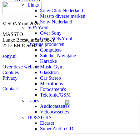
Links
Sony Club Nederland
Massto diverse merken
Sony Nederland
© SONY.onl 2026
SONY.onl
Over Sony
MASSTO
Over SONY.onl
Lange Beestenmarkt 98-A
Overige producten
2512 EH Den Haag
Computers
Satelliet Navigatie
sony.nl
Karaoke
Over deze website
Music Gym
Cookies
Glasstron
Privacy
Car Stereo
Microfoons
Contact
Fotocamera's
Telefonie/GSM
Tapes
Audiocassettes
Videocassettes
DOSSIERS
Elcaset
Super Audio CD