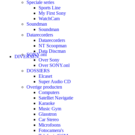
Speciale series
Sports Line
My First Sony
WatchCam
Soundman
Soundman
Datarecorders
Datarecorders
NT Scoopman
Data Discman
SONY.onl
DIVERSEN
Over Sony
Over SONY.onl
DOSSIERS
Elcaset
Super Audio CD
Overige producten
Computers
Satelliet Navigatie
Karaoke
Music Gym
Glasstron
Car Stereo
Microfoons
Fotocamera's