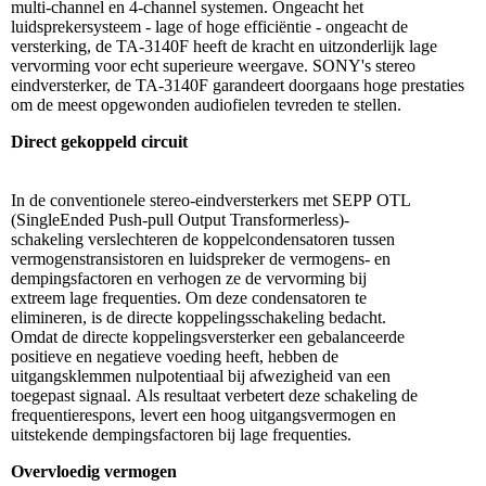
multi-channel en 4-channel systemen. Ongeacht het
luidsprekersysteem - lage of hoge efficiëntie - ongeacht de
versterking, de TA-3140F heeft de kracht en uitzonderlijk lage
vervorming voor echt superieure weergave. SONY's stereo
eindversterker, de TA-3140F garandeert doorgaans hoge prestaties
om de meest opgewonden audiofielen tevreden te stellen.
Direct gekoppeld circuit
In de conventionele stereo-eindversterkers met SEPP OTL
(SingleEnded Push-pull Output Transformerless)-
schakeling verslechteren de koppelcondensatoren tussen
vermogenstransistoren en luidspreker de vermogens- en
dempingsfactoren en verhogen ze de vervorming bij
extreem lage frequenties. Om deze condensatoren te
elimineren, is de directe koppelingsschakeling bedacht.
Omdat de directe koppelingsversterker een gebalanceerde
positieve en negatieve voeding heeft, hebben de
uitgangsklemmen nulpotentiaal bij afwezigheid van een
toegepast signaal. Als resultaat verbetert deze schakeling de
frequentierespons, levert een hoog uitgangsvermogen en
uitstekende dempingsfactoren bij lage frequenties.
Overvloedig vermogen