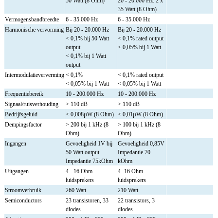
50 Watt (8 Ohm)
20 - 20.000 Hz: 2 x
35 Watt (8 Ohm)
Vermogensbandbreedte
6 - 35.000 Hz
6 - 35.000 Hz
Harmonische vervorming
Bij 20 - 20.000 Hz
Bij 20 - 20.000 Hz
< 0,1% bij 50 Watt
< 0,1% rated output
output
< 0,05% bij 1 Watt
< 0,1% bij 1 Watt
output
Intermodulatieververming
< 0,1%
< 0,1% rated output
< 0,05% bij 1 Watt
< 0,05% bij 1 Watt
Frequentiebereik
10 - 200.000 Hz
10 - 200.000 Hz
Signaal/ruisverhouding
> 110 dB
> 110 dB
Bedrijfsgeluid
< 0,008µW (8 Ohm)
< 0,01µW (8 Ohm)
Dempingsfactor
> 200 bij 1 kHz (8
> 100 bij 1 kHz (8
Ohm)
Ohm)
Ingangen
Gevoeligheid 1V bij
Gevoeligheid 0,85V
50 Watt output
Impedantie 70
Impedantie 75kOhm
kOhm
Uitgangen
4 - 16 Ohm
4 -16 Ohm
luidsprekers
luidsprekers
Stroomverbruik
260 Watt
210 Watt
Semiconductors
23 transistoren, 33
22 transistors, 3
diodes
diodes