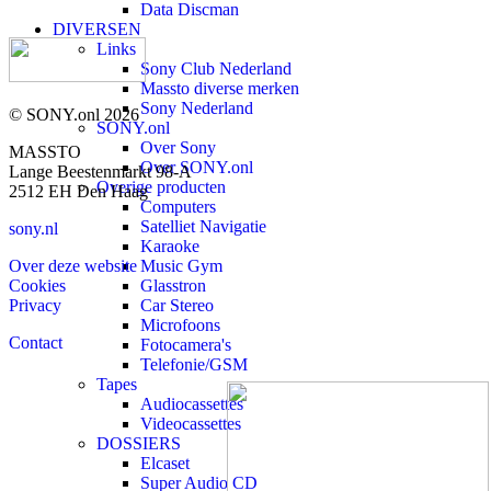
Data Discman
DIVERSEN
Links
Sony Club Nederland
Massto diverse merken
Sony Nederland
© SONY.onl 2026
SONY.onl
Over Sony
MASSTO
Over SONY.onl
Lange Beestenmarkt 98-A
Overige producten
2512 EH Den Haag
Computers
Satelliet Navigatie
sony.nl
Karaoke
Over deze website
Music Gym
Cookies
Glasstron
Privacy
Car Stereo
Microfoons
Contact
Fotocamera's
Telefonie/GSM
Tapes
Audiocassettes
Videocassettes
DOSSIERS
Elcaset
Super Audio CD