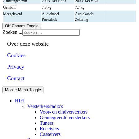
Afmetingen mm
200 x 149 x 323
200 x 149 x 320
Gewicht
7,8 kg
7,7 kg
Meegeleverd
Audiokabel
Audiokabels
Poetsdoek
Zekering
Off-Canvas Toggle
Zoeken ...
Over deze website
Cookies
Privacy
Contact
Mobile Menu Toggle
HIFI
Versterkers/radio's
Voor- en eindversterkers
Geïntegreerde versterkers
Tuners
Receivers
Casseivers