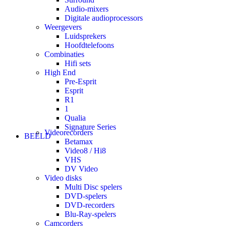
Audio-mixers
Digitale audioprocessors
Weergevers
Luidsprekers
Hoofdtelefoons
Combinaties
Hifi sets
High End
Pre-Esprit
Esprit
R1
1
Qualia
Signature Series
Videorecorders
BEELD
Betamax
Video8 / Hi8
VHS
DV Video
Video disks
Multi Disc spelers
DVD-spelers
DVD-recorders
Blu-Ray-spelers
Camcorders