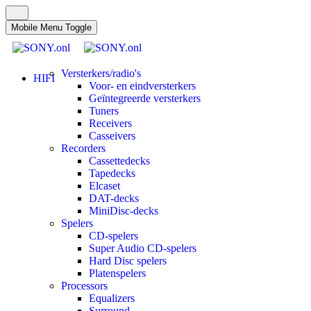
Mobile Menu Toggle
Versterkers/radio's
HIFI
Voor- en eindversterkers
Geïntegreerde versterkers
Tuners
Receivers
Casseivers
Recorders
Cassettedecks
Tapedecks
Elcaset
DAT-decks
MiniDisc-decks
Spelers
CD-spelers
Super Audio CD-spelers
Hard Disc spelers
Platenspelers
Processors
Equalizers
Surround