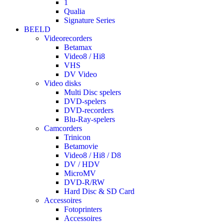
1
Qualia
Signature Series
BEELD
Videorecorders
Betamax
Video8 / Hi8
VHS
DV Video
Video disks
Multi Disc spelers
DVD-spelers
DVD-recorders
Blu-Ray-spelers
Camcorders
Trinicon
Betamovie
Video8 / Hi8 / D8
DV / HDV
MicroMV
DVD-R/RW
Hard Disc & SD Card
Accessoires
Fotoprinters
Accessoires