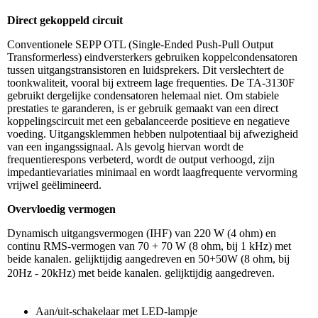
Direct gekoppeld circuit
Conventionele SEPP OTL (Single-Ended Push-Pull Output
Transformerless) eindversterkers gebruiken koppelcondensatoren
tussen uitgangstransistoren en luidsprekers. Dit verslechtert de
toonkwaliteit, vooral bij extreem lage frequenties. De TA-3130F
gebruikt dergelijke condensatoren helemaal niet. Om stabiele
prestaties te garanderen, is er gebruik gemaakt van een direct
koppelingscircuit met een gebalanceerde positieve en negatieve
voeding. Uitgangsklemmen hebben nulpotentiaal bij afwezigheid
van een ingangssignaal. Als gevolg hiervan wordt de
frequentierespons verbeterd, wordt de output verhoogd, zijn
impedantievariaties minimaal en wordt laagfrequente vervorming
vrijwel geëlimineerd.
Overvloedig vermogen
Dynamisch uitgangsvermogen (IHF) van 220 W (4 ohm) en
continu RMS-vermogen van 70 + 70 W (8 ohm, bij 1 kHz) met
beide kanalen. gelijktijdig aangedreven en 50+50W (8 ohm, bij
20Hz - 20kHz) met beide kanalen. gelijktijdig aangedreven.
Aan/uit-schakelaar met LED-lampje