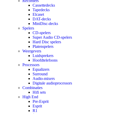
Recorders
Cassettedecks
Tapedecks
Elcaset
DAT-decks
MiniDisc-decks
Spelers
CD-spelers
Super Audio CD-spelers
Hard Disc spelers
Platenspelers
Weergevers
Luidsprekers
Hoofdtelefoons
Processors
Equalizers
Surround
Audio-mixers
Digitale audioprocessors
Combinaties
Hifi sets
High End
Pre-Esprit
Esprit
R1