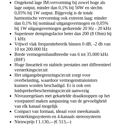
Ongekend lage IM-vervorming bij zowel hoge als
lage output, minder dan 0,1% bij 50W en slechts
0,05% bij 1W output. Bijgevolg is de totale
harmonische vervorming ook extreem laag: minder
dan 0,1% bij nominaal uitgangsvermogen en 0,05%
bij 1W uitgangsvermogen gedurende 20 Hz - 20 kHz
Superieure dempingsfactor beter dan 200 (8 Ohm) bij
1 kHz
Vrijwel vlak frequentiebereik binnen 0 dB, -2 db van
10 tot 200.000 Hz
Brede vermogensbandbreedte van 6 tot 35.000 kHz
(IHF)
Hoge lineariteit en stabiele prestaties met differentieel
versterkingscircuit
Het uitgangsbegrenzingscircuit zorgt voor
overbelasting, waardoor vermogenstransistors
kunnen worden beschadigd. Er is ook een
luidsprekerbeschermingscircuit aanwezig
Niveauregelaars met gekartelde draaiknoppen op het
voorpaneel maken aanpassing van de gevoeligheid
van elk kanaal mogelijk
Compact van formaat, ideaal voor meerkanaals
versterkingssysteem en 4-kanaals stereosysteem
Nieuwprijs f 1.130,-- (€ 513,--)