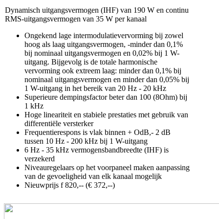
Dynamisch uitgangsvermogen (IHF) van 190 W en continu
RMS-uitgangsvermogen van 35 W per kanaal
Ongekend lage intermodulatievervorming bij zowel
hoog als laag uitgangsvermogen, -minder dan 0,1%
bij nominaal uitgangsvermogen en 0,02% bij 1 W-
uitgang. Bijgevolg is de totale harmonische
vervorming ook extreem laag: minder dan 0,1% bij
nominaal uitgangsvermogen en minder dan 0,05% bij
1 W-uitgang in het bereik van 20 Hz - 20 kHz
Superieure dempingsfactor beter dan 100 (8Ohm) bij
1 kHz
Hoge lineariteit en stabiele prestaties met gebruik van
differentiële versterker
Frequentierespons is vlak binnen + OdB,- 2 dB
tussen 10 Hz - 200 kHz bij 1 W-uitgang
6 Hz - 35 kHz vermogensbandbreedte (IHF) is
verzekerd
Niveauregelaars op het voorpaneel maken aanpassing
van de gevoeligheid van elk kanaal mogelijk
Nieuwprijs f 820,-- (€ 372,--)