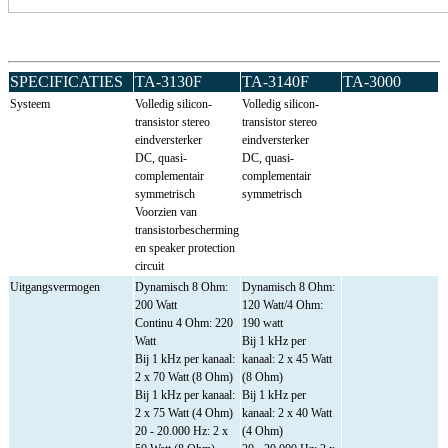
SPECIFICATIES
TA-3130F
TA-3140F
TA-3000
Systeem
Volledig silicon-
Volledig silicon-
transistor stereo
transistor stereo
eindversterker
eindversterker
DC, quasi-
DC, quasi-
complementair
complementair
symmetrisch
symmetrisch
Voorzien van
transistorbescherming
en speaker protection
circuit
Uitgangsvermogen
Dynamisch 8 Ohm:
Dynamisch 8 Ohm:
200 Watt
120 Watt/4 Ohm:
Continu 4 Ohm: 220
190 watt
Watt
Bij 1 kHz per
Bij 1 kHz per kanaal:
kanaal: 2 x 45 Watt
2 x 70 Watt (8 Ohm)
(8 Ohm)
Bij 1 kHz per kanaal:
Bij 1 kHz per
2 x 75 Watt (4 Ohm)
kanaal: 2 x 40 Watt
20 - 20.000 Hz: 2 x
(4 Ohm)