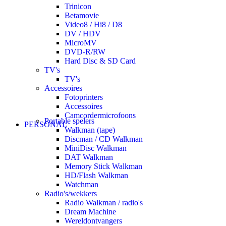
Trinicon
Betamovie
Video8 / Hi8 / D8
DV / HDV
MicroMV
DVD-R/RW
Hard Disc & SD Card
TV's
TV's
Accessoires
Fotoprinters
Accessoires
Camcordermicrofoons
Portable spelers
PERSONAL
Walkman (tape)
Discman / CD Walkman
MiniDisc Walkman
DAT Walkman
Memory Stick Walkman
HD/Flash Walkman
Watchman
Radio's/wekkers
Radio Walkman / radio's
Dream Machine
Wereldontvangers