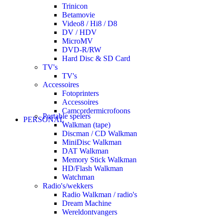
Trinicon
Betamovie
Video8 / Hi8 / D8
DV / HDV
MicroMV
DVD-R/RW
Hard Disc & SD Card
TV's
TV's
Accessoires
Fotoprinters
Accessoires
Camcordermicrofoons
Portable spelers
PERSONAL
Walkman (tape)
Discman / CD Walkman
MiniDisc Walkman
DAT Walkman
Memory Stick Walkman
HD/Flash Walkman
Watchman
Radio's/wekkers
Radio Walkman / radio's
Dream Machine
Wereldontvangers