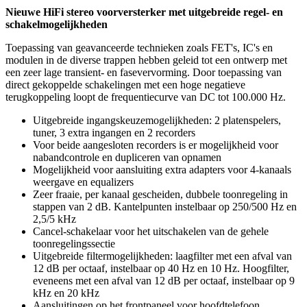
Nieuwe HiFi stereo voorversterker met uitgebreide regel- en
schakelmogelijkheden
Toepassing van geavanceerde technieken zoals FET's, IC's en
modulen in de diverse trappen hebben geleid tot een ontwerp met
een zeer lage transient- en fasevervorming. Door toepassing van
direct gekoppelde schakelingen met een hoge negatieve
terugkoppeling loopt de frequentiecurve van DC tot 100.000 Hz.
Uitgebreide ingangskeuzemogelijkheden: 2 platenspelers,
tuner, 3 extra ingangen en 2 recorders
Voor beide aangesloten recorders is er mogelijkheid voor
nabandcontrole en dupliceren van opnamen
Mogelijkheid voor aansluiting extra adapters voor 4-kanaals
weergave en equalizers
Zeer fraaie, per kanaal gescheiden, dubbele toonregeling in
stappen van 2 dB. Kantelpunten instelbaar op 250/500 Hz en
2,5/5 kHz
Cancel-schakelaar voor het uitschakelen van de gehele
toonregelingssectie
Uitgebreide filtermogelijkheden: laagfilter met een afval van
12 dB per octaaf, instelbaar op 40 Hz en 10 Hz. Hoogfilter,
eveneens met een afval van 12 dB per octaaf, instelbaar op 9
kHz en 20 kHz
Aansluitingen op het frontpaneel voor hoofdtelefoon,