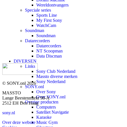
Wereldontvangers
Speciale series
Sports Line
My First Sony
WatchCam
Soundman
Soundman
Datarecorders
Datarecorders
NT Scoopman
Data Discman
DIVERSEN
Links
Sony Club Nederland
Massto diverse merken
Sony Nederland
© SONY.onl 2026
SONY.onl
Over Sony
MASSTO
Over SONY.onl
Lange Beestenmarkt 98-A
Overige producten
2512 EH Den Haag
Computers
Satelliet Navigatie
sony.nl
Karaoke
Over deze website
Music Gym