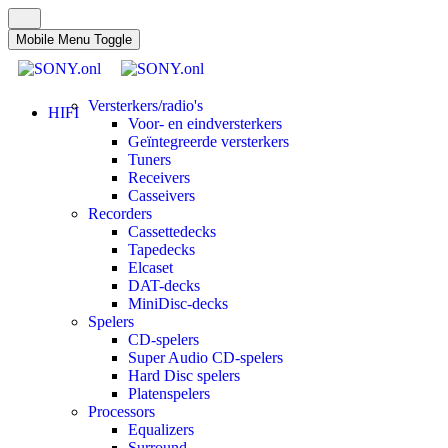
Mobile Menu Toggle
Versterkers/radio's
HIFI
Voor- en eindversterkers
Geïntegreerde versterkers
Tuners
Receivers
Casseivers
Recorders
Cassettedecks
Tapedecks
Elcaset
DAT-decks
MiniDisc-decks
Spelers
CD-spelers
Super Audio CD-spelers
Hard Disc spelers
Platenspelers
Processors
Equalizers
Surround