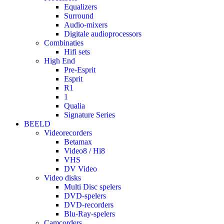
Equalizers
Surround
Audio-mixers
Digitale audioprocessors
Combinaties
Hifi sets
High End
Pre-Esprit
Esprit
R1
1
Qualia
Signature Series
BEELD
Videorecorders
Betamax
Video8 / Hi8
VHS
DV Video
Video disks
Multi Disc spelers
DVD-spelers
DVD-recorders
Blu-Ray-spelers
Camcorders