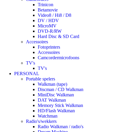
Trinicon
Betamovie
Video8 / Hi8 / D8
DV / HDV
MicroMV
DVD-R/RW
Hard Disc & SD Card
Accessoires
Fotoprinters
Accessoires
Camcordermicrofoons
TV's
TV's
PERSONAL
Portable spelers
Walkman (tape)
Discman / CD Walkman
MiniDisc Walkman
DAT Walkman
Memory Stick Walkman
HD/Flash Walkman
Watchman
Radio's/wekkers
Radio Walkman / radio's
Dream Machine