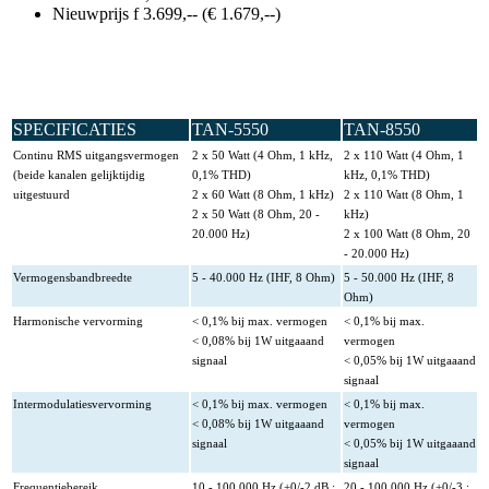
Nieuwprijs f 3.699,-- (€ 1.679,--)
SPECIFICATIES
TAN-5550
TAN-8550
Continu RMS uitgangsvermogen
2 x 50 Watt (4 Ohm, 1 kHz,
2 x 110 Watt (4 Ohm, 1
(beide kanalen gelijktijdig
0,1% THD)
kHz, 0,1% THD)
uitgestuurd
2 x 60 Watt (8 Ohm, 1 kHz)
2 x 110 Watt (8 Ohm, 1
2 x 50 Watt (8 Ohm, 20 -
kHz)
20.000 Hz)
2 x 100 Watt (8 Ohm, 20
- 20.000 Hz)
Vermogensbandbreedte
5 - 40.000 Hz (IHF, 8 Ohm)
5 - 50.000 Hz (IHF, 8
Ohm)
Harmonische vervorming
< 0,1% bij max. vermogen
< 0,1% bij max.
< 0,08% bij 1W uitgaaand
vermogen
signaal
< 0,05% bij 1W uitgaaand
signaal
Intermodulatiesvervorming
< 0,1% bij max. vermogen
< 0,1% bij max.
< 0,08% bij 1W uitgaaand
vermogen
signaal
< 0,05% bij 1W uitgaaand
signaal
Frequentiebereik
10 - 100.000 Hz (+0/-2 dB ;
20 - 100.000 Hz (+0/-3 ;