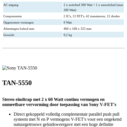
AC uitgang
2 x switched 300 Watt + 1 x unswitched (max
200 Watt)
Componenten
2 IC's, 12 FET's, 42 transistoren, 12 diodes
Opgenomen vermogen
9 Watt
Afmetingen bxhxd mm
460 x 168 x 323 mm
Gewicht
9,2 kg
TAN-5550
Stereo eindtrap met 2 x 60 Watt continu vermogen en
onmeetbare vervorming door toepassing van Sony V-FET's
Direct gekoppeld volledig complementair parallel push pull
systeem met N en P vermogens V-FET's voor een ongekend
natuurgetrouwe geluidsweergave met een hoge definitie