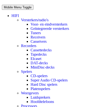
Mobile Menu Toggle
HIFI
Versterkers/radio's
Voor- en eindversterkers
Geïntegreerde versterkers
Tuners
Receivers
Casseivers
Recorders
Cassettedecks
Tapedecks
Elcaset
DAT-decks
MiniDisc-decks
Spelers
CD-spelers
Super Audio CD-spelers
Hard Disc spelers
Platenspelers
Weergevers
Luidsprekers
Hoofdtelefoons
Processors