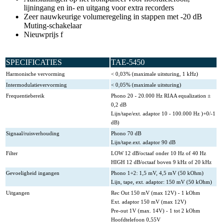
lijningang en in- en uitgang voor extra recorders
Zeer nauwkeurige volumeregeling in stappen met -20 dB
Muting-schakelaar
Nieuwprijs f
SPECIFICATIES
TAE-5450
Harmonische vervorming
< 0,03% (maximale uitsturing, 1 kHz)
Intermodulatievervorming
< 0,05% (maximale uitsturing)
Frequentiebereik
Phono 20 - 20.000 Hz RIAA equalization ±
0,2 dB
Lijn/tape/ext. adaptor 10 - 100.000 Hz )+0/-1
dB)
Signaal/ruisverhouding
Phono 70 dB
Lijn/tape.ext. adaptor 90 dB
Filter
LOW 12 dB/octaaf onder 10 Hz of 40 Hz
HIGH 12 dB/octaaf boven 9 kHz of 20 kHz
Gevoeligheid ingangen
Phono 1+2: 1,5 mV, 4,5 mV (50 kOhm)
Lijn, tape, ext. adaptor: 150 mV (50 kOhm)
Uitgangen
Rec Out 150 mV (max 12V) - 1 kOhm
Ext. adaptor 150 mV (max 12V)
Pre-out 1V (max. 14V) - 1 tot 2 kOhm
Hoofdtelefoon 0,55V