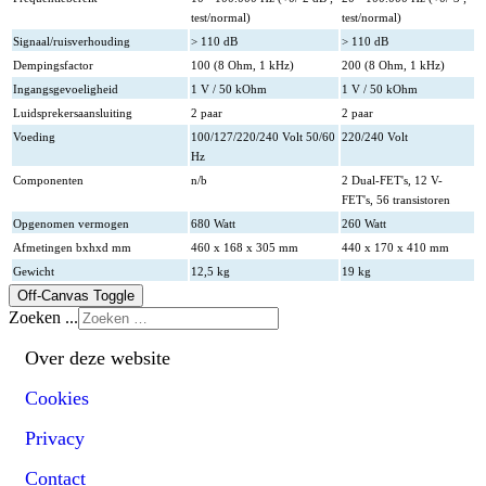
test/normal)
test/normal)
Signaal/ruisverhouding
> 110 dB
> 110 dB
Dempingsfactor
100 (8 Ohm, 1 kHz)
200 (8 Ohm, 1 kHz)
Ingangsgevoeligheid
1 V / 50 kOhm
1 V / 50 kOhm
Luidsprekersaansluiting
2 paar
2 paar
Voeding
100/127/220/240 Volt 50/60
220/240 Volt
Hz
Componenten
n/b
2 Dual-FET's, 12 V-
FET's, 56 transistoren
Opgenomen vermogen
680 Watt
260 Watt
Afmetingen bxhxd mm
460 x 168 x 305 mm
440 x 170 x 410 mm
Gewicht
12,5 kg
19 kg
Off-Canvas Toggle
Zoeken ...
Over deze website
Cookies
Privacy
Contact