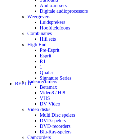
Audio-mixers
Digitale audioprocessors
Weergevers
Luidsprekers
Hoofdtelefoons
Combinaties
Hifi sets
High End
Pre-Esprit
Esprit
R1
1
Qualia
Signature Series
Videorecorders
BEELD
Betamax
Video8 / Hi8
VHS
DV Video
Video disks
Multi Disc spelers
DVD-spelers
DVD-recorders
Blu-Ray-spelers
Camcorders