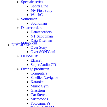
Speciale series
Sports Line
My First Sony
WatchCam
Soundman
Soundman
Datarecorders
Datarecorders
NT Scoopman
Data Discman
SONY.onl
DIVERSEN
Over Sony
Over SONY.onl
DOSSIERS
Elcaset
Super Audio CD
Overige producten
Computers
Satelliet Navigatie
Karaoke
Music Gym
Glasstron
Car Stereo
Microfoons
Fotocamera's