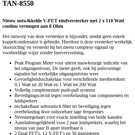
TAN-8550
Nieuw ontwikkelde V-FET eindversterker met 2 x 110 Watt
continu vermogen aan 8 Ohm
Het ontwerp van deze versterker is bijzonder, omdat geen enkele
koppelcondensator is gebruikt. Hierdoor is deze versterker werkelijk
'doorzichtig' en versterkt hij het meest complexe signaal op
voorbeeldige wijze zonder fasevervorming.
Peak Program Meter voor uiterst nauwkeurige indicatie van
het uitgangsniveau. De meter geeft, ook bij pulsvormige
signalen het werkelijke uitgangsniveau weer
Gevoeligheidsschakelaar voor verschillende meetbereiken:
0,1 Watt tot 20 Watt en 1 Watt tot 200 Watt
Volledig complementair push-pull systeem
Beveiligingscircuit tegen overbelasting van componenten en
luidsprekers
nschakelbaar subsonisch filter ter beveiliging tegen
overbelasting door onhoorbare lage frequenties
Niveauregelaars voor exacte instelling van beide kanalen
Aansluitmogelijkheid voor 2 paar luidsprekers, waarbij het
niveau van paar B apart instelbaar is
2 Dual FET's, 12 V-FET's en 56 transistoren